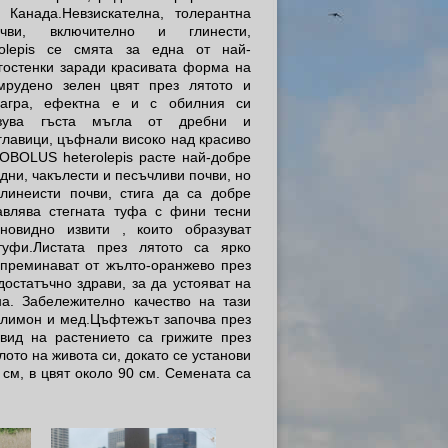
Канада.Невзискателна, толерантна
чви, включително и глинести,
lepis се смята за една от най-
гостенки заради красивата форма на
мрудено зелен цвят през лятото и
багра, ефектна е и с обилния си
азува гъста мъгла от дребни и
главици, цъфнали високо над красиво
OBOLUS heterolepis расте най-добре
дни, чакълести и песъчливи почви, но
глинеисти почви, стига да са добре
авлява стегната туфа с фини тесни
новидно извити , които образуват
туфи.Листата през лятото са ярко
 преминават от жълто-оранжево през
остатъчно здрави, за да устояват на
на. Забележително качество на тази
а лимон и мед.Цъфтежът започва през
вид на растението са грижите през
ото на живота си, докато се установи
см, в цвят около 90 см. Семената са