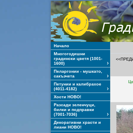
Начало
Многогодишни
градински цветя (1001-
<<ПРЕД
1600)
Пеларгонии - мушкато,
сакъзчета
Це
Петунии и калибрахое
(4011-4182)
Хости НОВО!
Разсади зеленчуци,
билки и подправки
(7001-7036)
Декоративни храсти и
лиани НОВО!