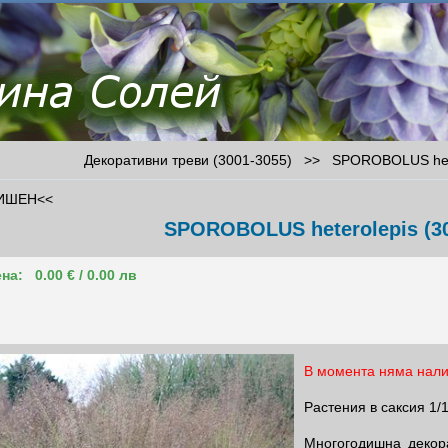
Декоративни треви (3001-3055)
>>
SPOROBOLUS hete
ИШЕН<<
SPOROBOLUS heterolepis (3
на:
0.00 € / 0.00 лв
В момента няма нали
Растения в саксия 1/
Многогодишна декор