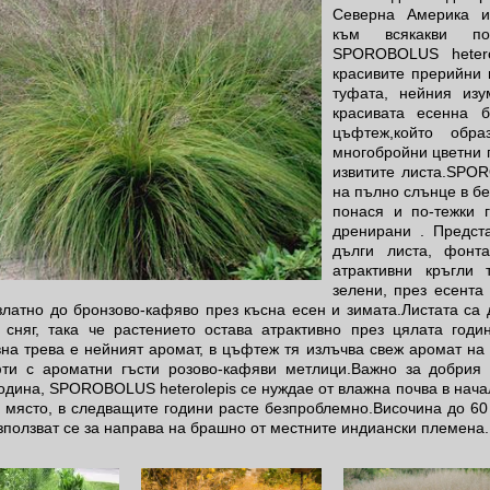
Северна Америка и 
към всякакви по
SPOROBOLUS hetero
красивите прерийни 
туфата, нейния изу
красивата есенна 
цъфтеж,който обр
многобройни цветни 
извитите листа.SPOR
на пълно слънце в бе
понася и по-тежки 
дренирани . Предст
дълги листа, фонта
атрактивни кръгли 
зелени, през есента
латно до бронзово-кафяво през късна есен и зимата.Листата са д
 сняг, така че растението остава атрактивно през цялата годи
вна трева е нейният аромат, в цъфтеж тя излъчва свеж аромат н
ти с ароматни гъсти розово-кафяви метлици.Важно за добрия 
одина, SPOROBOLUS heterolepis се нуждае от влажна почва в начал
 място, в следващите години расте безпроблемно.Височина до 60 
зползват се за направа на брашно от местните индиански племена.