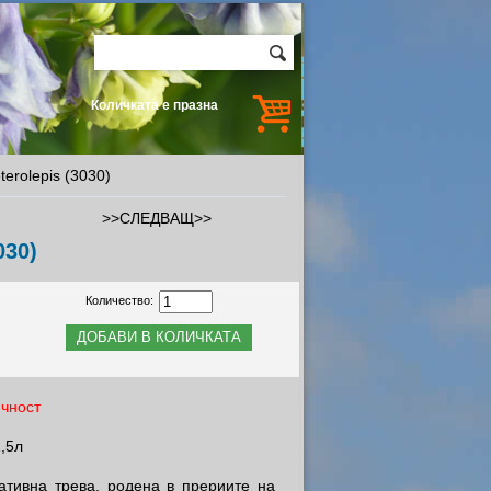
Количката е празна
rolepis (3030)
>>СЛЕДВАЩ>>
030)
Количество:
чност
1,5л
ативна трева, родена в прериите на