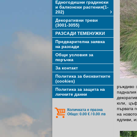
Едногодишни градински
и балконски растения(1-
202)
Декоративни треви
(3001-3055)
РАЗСАДИ ТЕМЕНУЖКИ
Предварителна заявка
на разсади
Общи условия за
поръчка
За контакт
Политика за бисквитките
(cookies)
ръждиво з
Политика за защита на
падналия
личните данни
декорати
юли, цъф
първата г
Количката е празна
на новото
Общо: 0.00 € / 0.00 лв
ядливи, и