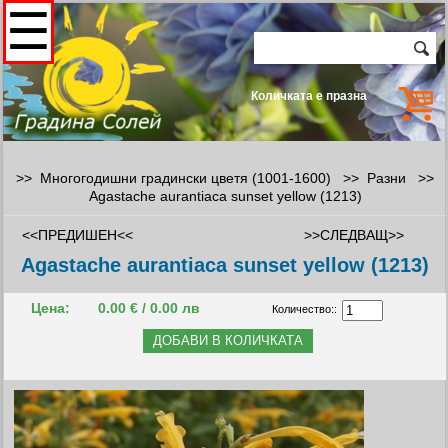
☰
Количката е празна
>> Многогодишни градински цветя (1001-1600) >>
Разни
>>
Agastache aurantiaca sunset yellow (1213)
<<ПРЕДИШЕН<<
>>СЛЕДВАЩ>>
Agastache aurantiaca sunset yellow (1213)
Цена:
0.00 € / 0.00 лв
Количество::