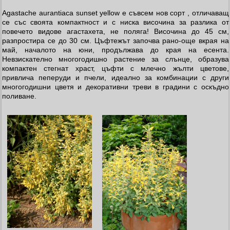
Agastache aurantiaca sunset yellow е съвсем нов сорт , отличаващ
се със своята компактност и с ниска височина за разлика от
повечето видове агастахета, не поляга! Височина до 45 см,
разпростира се до 30 см. Цъфтежът започва рано-още вкрая на
май, началото на юни, продължава до края на есента.
Невзискателно многогодишно растение за слънце, образува
компактен стегнат храст, цъфти с млечно жълти цветове,
привлича пеперуди и пчели, идеално за комбинации с други
многогодишни цветя и декоративни треви в градини с оскъдно
поливане.