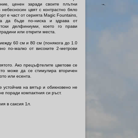
ение, ценен заради своите плътни
 небесносин цвят с контрастно бяло
орт е част от серията Magic Fountains,
на да бъде по-ниска и здрава от
нтски делфиниуми, което го прави
градини или открити места.
ежду 60 см и 80 см (понякога до 1.0
лно по-малко от високите 2-метрови
ятото. Ако прецъфтелите цветове се
есто може да се стимулира вторичен
ото или есента.
е устойчив на вятър и обикновено не
не поради компактния си ръст.
ия в саксия 1л.