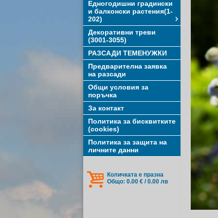
Едногодишни градински
и балконски растения(1-
202)
Декоративни треви
(3001-3055)
РАЗСАДИ ТЕМЕНУЖКИ
Предварителна заявка
на разсади
Общи условия за
поръчка
За контакт
Политика за бисквитките
(cookies)
Политика за защита на
личните данни
Количката е празна
Общо: 0.00 € / 0.00 лв