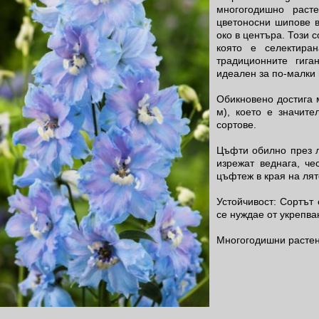
многогодишно раст
цветоносни шипове в
око в центъра. Този с
която е селектира
традиционните гига
идеален за по-малки 
Обикновено достига м
м), което е значите
сортове.
Цъфти обилно през л
изрежат веднага, ч
цъфтеж в края на лят
Устойчивост: Сортът 
се нуждае от укрепва
Многогодишни растен