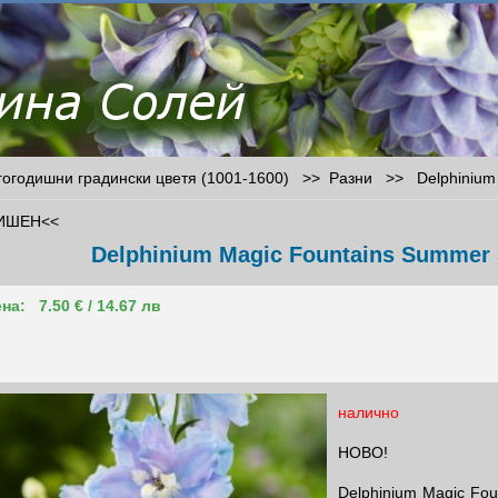
годишни градински цветя (1001-1600) >>
Разни
>>
Delphinium
ИШЕН<<
Delphinium Magic Fountains Summer S
на:
7.50 € / 14.67 лв
налично
НОВО!
Delphinium Magic Fou