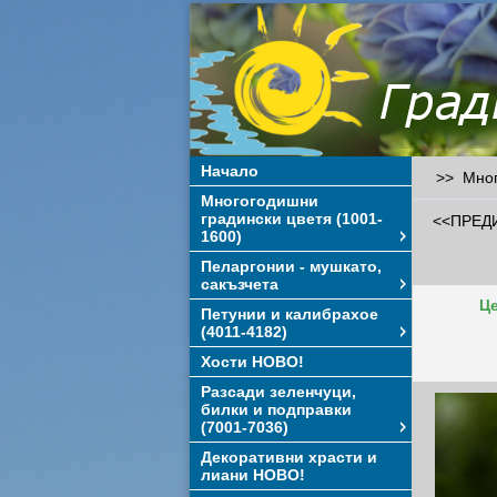
Начало
>> Много
Многогодишни
градински цветя (1001-
<<ПРЕД
1600)
Пеларгонии - мушкато,
сакъзчета
Це
Петунии и калибрахое
(4011-4182)
Хости НОВО!
Разсади зеленчуци,
билки и подправки
(7001-7036)
Декоративни храсти и
лиани НОВО!