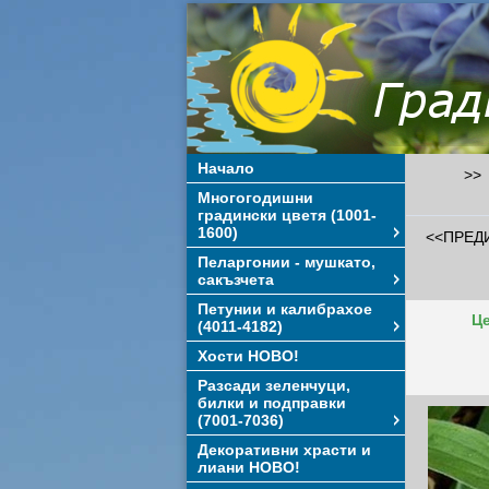
Начало
>> 
Многогодишни
градински цветя (1001-
1600)
<<ПРЕД
Пеларгонии - мушкато,
сакъзчета
Петунии и калибрахое
Це
(4011-4182)
Хости НОВО!
Разсади зеленчуци,
билки и подправки
(7001-7036)
Декоративни храсти и
лиани НОВО!