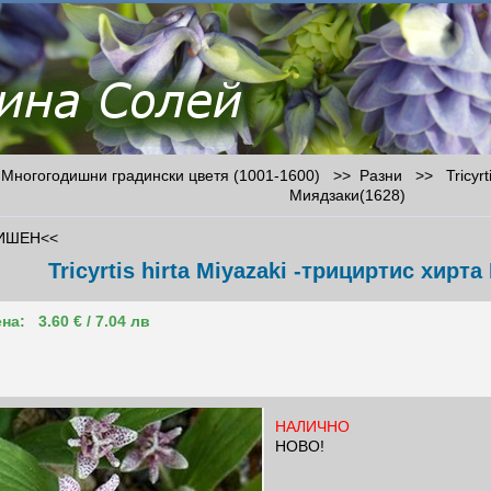
Многогодишни градински цветя (1001-1600) >>
Разни
>>
Tricyr
Миядзаки(1628)
ИШЕН<<
Tricyrtis hirta Miyazaki -трициртис хирт
на:
3.60 € / 7.04 лв
НАЛИЧНО
НОВО!