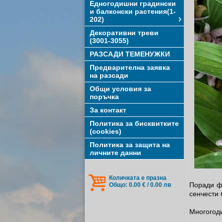
Едногодишни градински
и балконски растения(1-
202)
Декоративни треви
(3001-3055)
РАЗСАДИ ТЕМЕНУЖКИ
Предварителна заявка
на разсади
Общи условия за
поръчка
За контакт
Политика за бисквитките
(cookies)
Политика за защита на
личните данни
Количката е празна
Поради фи
Общо: 0.00 € / 0.00 лв
сенчести 
Многогоди