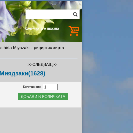
Количката е празна
tis hirta Miyazaki -трициртис хирта
>>СЛЕДВАЩ>>
а Миядзаки(1628)
Количество: