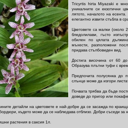
Tricyrtis hirta Miyazaki е 
уникалните си екзотични цв
лятото, началото на есента. 
елегантно извити стъбла в ср
Цветовете са малки (около 2
бледолилави, гъсто изпъс
обилен по цялата дължина
мъхести, разположени посл
придава стълбовиден вид.
Достига височина от 60 д
Образува плътни туфи с врем
Предпочита полусянка до п
слънце може да изгори листа
Почвата трябва да бъде пос
доведе до пригор или покафе
ните детайли на цветовете е най-добре да се засажда по краища
бордюри, където може да се наблюдава отблизо. Добри съседи за не
шни растения в саксия 1л.