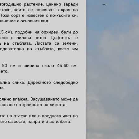
многогодишно растение, ценено заради
етове, които се появяват в края на
Този сорт е известен с по-късите си,
авнение с основния вид.
.5 см), подобни на орхидеи, бели до
трени с лилави петна. Цъфтежът е
 на стъблата. Листата са зелени,
едователно по стъблата, което им
о 90 см и ширина около 45-60 см.
ето.
ълна сянка. Директното следобедно
та.
тоянно влажна. Засушаването може да
няване на краищата на листата.
та на пътеки или в предната част на
го са хости, папрати и астилбета.