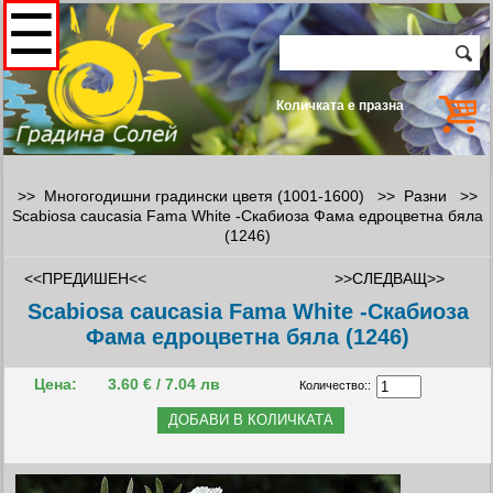
☰
Количката е празна
>> Многогодишни градински цветя (1001-1600) >>
Разни
>>
Scabiosa caucasia Fama White -Скабиоза Фама едроцветна бяла
(1246)
<<ПРЕДИШЕН<<
>>СЛЕДВАЩ>>
Scabiosa caucasia Fama White -Скабиоза
Фама едроцветна бяла (1246)
Цена:
3.60 € / 7.04 лв
Количество::