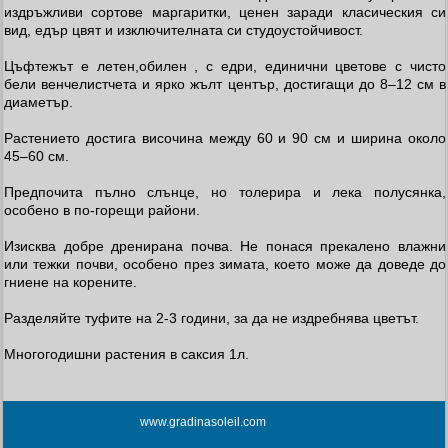
издръжливи сортове маргаритки, ценен заради класическия си
вид, едър цвят и изключителната си студоустойчивост.
Цъфтежът е летен,обилен , с едри, единични цветове с чисто
бели венчелистчета и ярко жълт център, достигащи до 8–12 см в
диаметър.
Растението достига височина между 60 и 90 см и ширина около
45–60 см.
Предпочита пълно слънце, но толерира и лека полусянка,
особено в по-горещи райони.
Изисква добре дренирана почва. Не понася прекалено влажни
или тежки почви, особено през зимата, което може да доведе до
гниене на корените.
Разделяйте туфите на 2-3 години, за да не издребнява цветът.
Многогодишни растения в саксия 1л.
www.gradinasoleil.com