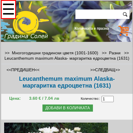
☰
Количката е празна
>> Многогодишни градински цветя (1001-1600) >>
Разни
>>
Leucanthemum maximum Alaska- маргаритка едроцветна (1631)
<<ПРЕДИШЕН<<
>>СЛЕДВАЩ>>
Leucanthemum maximum Alaska-
маргаритка едроцветна (1631)
Цена:
3.60 € / 7.04 лв
Количество::