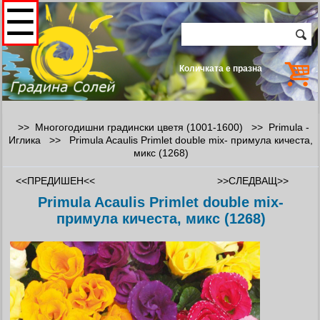
☰
Количката е празна
>> Многогодишни градински цветя (1001-1600) >>
Primula -
Иглика
>>
Primula Acaulis Primlet double mix- примула кичеста,
микс (1268)
<<ПРЕДИШЕН<<
>>СЛЕДВАЩ>>
Primula Acaulis Primlet double mix-
примула кичеста, микс (1268)