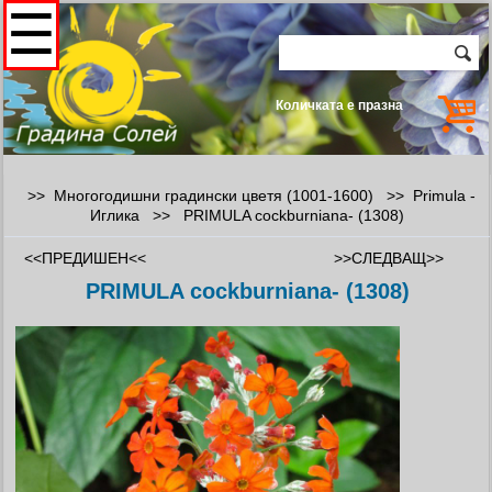
☰
Количката е празна
>> Многогодишни градински цветя (1001-1600) >>
Primula -
Иглика
>>
PRIMULA cockburniana- (1308)
<<ПРЕДИШЕН<<
>>СЛЕДВАЩ>>
PRIMULA cockburniana- (1308)