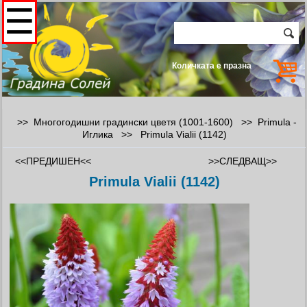
☰
Количката е празна
>> Многогодишни градински цветя (1001-1600) >>
Primula -
Иглика
>>
Primula Vialii (1142)
<<ПРЕДИШЕН<<
>>СЛЕДВАЩ>>
Primula Vialii (1142)