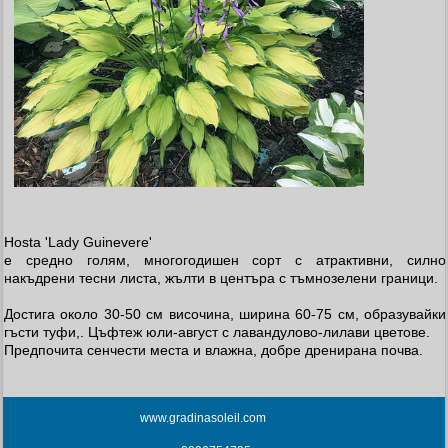
Hosta 'Lady Guinevere'
е средно голям, многогодишен сорт с атрактивни, силно
накъдрени тесни листа, жълти в центъра с тъмнозелени граници.
Достига около 30-50 см височина, ширина 60-75 см, образувайки
гъсти туфи,. Цъфтеж юли-август с лавандулово-лилави цветове.
Предпочита сенчести места и влажна, добре дренирана почва.
www.gradinasoleil.com