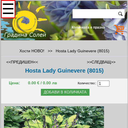
☰
Количката е празна
Хости НОВО!
>>
Hosta Lady Guinevere (8015)
<<ПРЕДИШЕН<<
>>СЛЕДВАЩ>>
Hosta Lady Guinevere (8015)
Цена:
0.00 € / 0.00 лв
Количество::