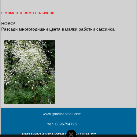
в момента няма наличност
НОВО!
Разсади многогодишни цветя в малки работни саксийки.
www.gradinasoleil.com
тел. 0896754795
магазинът е изработен от PORTOKAL.biz