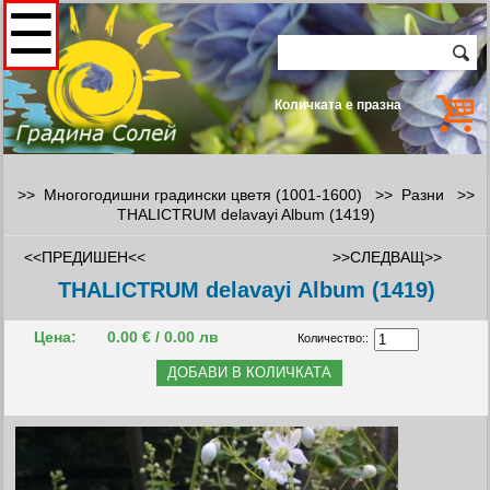
☰
Количката е празна
>> Многогодишни градински цветя (1001-1600) >>
Разни
>>
THALICTRUM delavayi Album (1419)
<<ПРЕДИШЕН<<
>>СЛЕДВАЩ>>
THALICTRUM delavayi Album (1419)
Цена:
0.00 € / 0.00 лв
Количество::