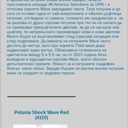
престижната награда All-America Selections за 1995 г и
оттогава сериите Wave завладяват света. Тези петунии и до
сега си остават едни от най-енергичните и обилно цъфтящи
петунии, отгледани от семена, голямото им предимство е, че
за разлика от други сортове петунии при тях не се налага да
се премахват прецъфтелите цветове, за да се насърчи нов
цъфтеж, те непрекъснато произвеждат нови и нови цветове.
Много бързо се възстановяват след стресови ситуации или
след подрязване. Дължината на петуниите Wave често
достига до метър, като при серията Tidal wave дори
надминават един метър. Обикновено големината на
цветчетата между 5 и 5,5 см, но от 2015 година бяха
въведени и едроцветни сортове Wave, което обогати
допълнително сериите. Новост са и петуниите скадифен
блясък -wave velour. Заради бързия си растеж всички петунии
wave се нуждаят от редовно торене.
Petunia Shock Wave Red
(4110)