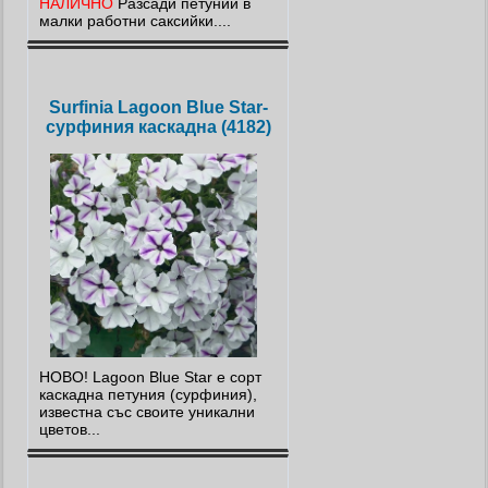
НАЛИЧНО
Разсади петунии в
малки работни саксийки....
Surfinia Lagoon Blue Star-
сурфиния каскадна (4182)
НОВО! Lagoon Blue Star е сорт
каскадна петуния (сурфиния),
известна със своите уникални
цветов...