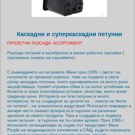
Каскадни и суперкаскадни петунии
ПРОЛЕТНИ РАЗСАДИ -АСОРТИМЕНТ
Разсади петунии и калибрахое в малки работни саксийки (
приложена снимка на саксийките)
С въвеждането на петуниите Wave през 1995 г светът на
петуниите се променя коренно, това са първите в света
супер каскадни петунии, които едновременно са много рано
зацъфтяващи, правят огромен обем и са силно устойчиви на
болести и лоши атмосферни условия, качества, които всеки
градинар цени. Историята на тези петунии е много
интересна, те са създадени за целите на ....никога не бихте
се сетили! - на алкохолната индустрия! Японските пивовари и
винари често наемат флористи в търсене на различни
аромати за своите продукти. Така е създадена и първата
wave петуния - в търсене на по-силен аромат. През 1995 г
японските селекционери за първи път представят Wave
Purple на градинарското изложение в САЩ, където огромната
и ароматна петуния обира всички овации, печели