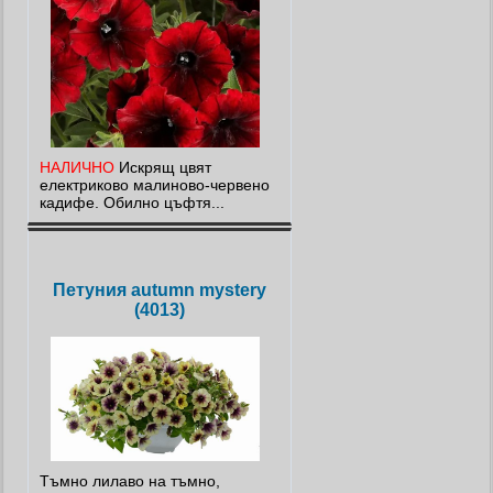
НАЛИЧНО
Искрящ цвят
електриково малиново-червено
кадифе. Обилно цъфтя...
Петуния autumn mystery
(4013)
Тъмно лилаво на тъмно,