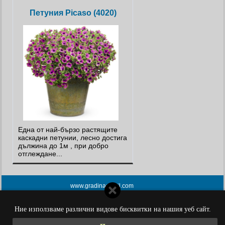
Петуния Picaso (4020)
Една от най-бързо растящите
каскадни петунии, лесно достига
дължина до 1м , при добро
отглеждане...
www.gradinasoleil.com
тел. 0896754795
Ние използваме различни видове бисквитки на нашия уеб сайт.
магазинът е изработен от PORTOKAL.biz