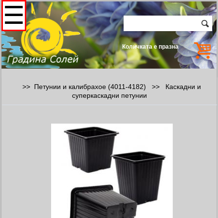
☰
Количката е празна
>> Петунии и калибрахое (4011-4182) >> Каскадни и
суперкаскадни петунии