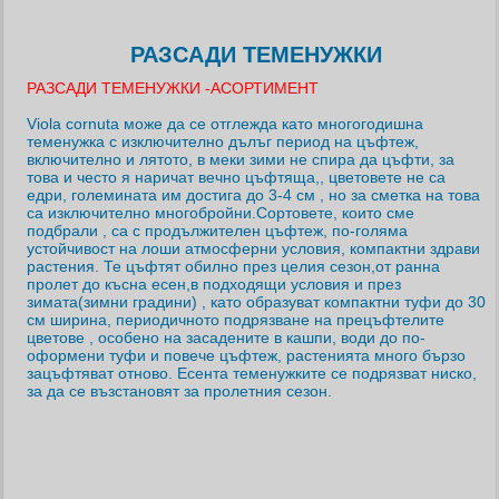
РАЗСАДИ ТЕМЕНУЖКИ
РАЗСАДИ ТЕМЕНУЖКИ -АСОРТИМЕНТ
Viola cornuta може да се отглежда като многогодишна
теменужка с изключително дълъг период на цъфтеж,
включително и лятото, в меки зими не спира да цъфти, за
това и често я наричат вечно цъфтяща,, цветовете не са
едри, големината им достига до 3-4 см , но за сметка на това
са изключително многобройни.Сортовете, които сме
подбрали , са с продължителен цъфтеж, по-голяма
устойчивост на лоши атмосферни условия, компактни здрави
растения. Те цъфтят обилно през целия сезон,от ранна
пролет до късна есен,в подходящи условия и през
зимата(зимни градини) , като образуват компактни туфи до 30
см ширина, периодичното подрязване на прецъфтелите
цветове , особено на засадените в кашпи, води до по-
оформени туфи и повече цъфтеж, растенията много бързо
зацъфтяват отново. Есента теменужките се подрязват ниско,
за да се възстановят за пролетния сезон.