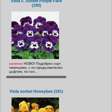
Viola c. Sorbet Purple Face
(190)
налично
НОВО! Подобрен сорт
теменужки, с по-продължителен
цъфтеж, по-гол...
Viola sorbet Honeybee (191)