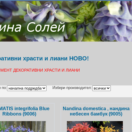
ативни храсти и лиани НОВО!
МЕНТ ДЕКОРАТИВНИ ХРАСТИ И ЛИАНИ
 по:
Избери производител:
ATIS integrifolia Blue
Nandina domestica , нандина
Ribbons (9006)
небесен бамбук (9005)