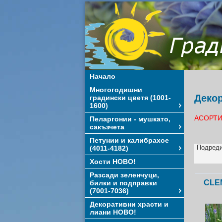
Начало
Многогодишни
Декор
градински цветя (1001-
1600)
АСОРТИ
Пеларгонии - мушкато,
сакъзчета
Петунии и калибрахое
Подреди
(4011-4182)
Хости НОВО!
Разсади зеленчуци,
CLEM
билки и подправки
(7001-7036)
Декоративни храсти и
лиани НОВО!