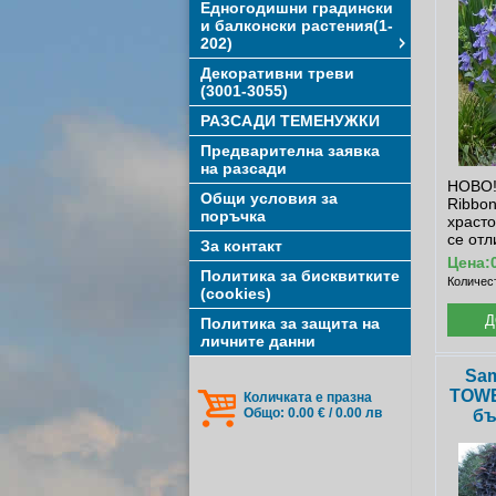
Едногодишни градински
и балконски растения(1-
202)
Декоративни треви
(3001-3055)
РАЗСАДИ ТЕМЕНУЖКИ
Предварителна заявка
на разсади
НОВО! 
Общи условия за
Ribbon
поръчка
храсто
се отли
За контакт
Цена:
Политика за бисквитките
Количес
(cookies)
Политика за защита на
личните данни
Sam
TOWE
Количката е празна
Общо: 0.00 € / 0.00 лв
бъ