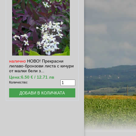
налично
НОВО! Прекрасни
лилаво-бронзови листа с кичури
от малки бели з...
Цена:
6.50 € / 12.71 лв
Количество: