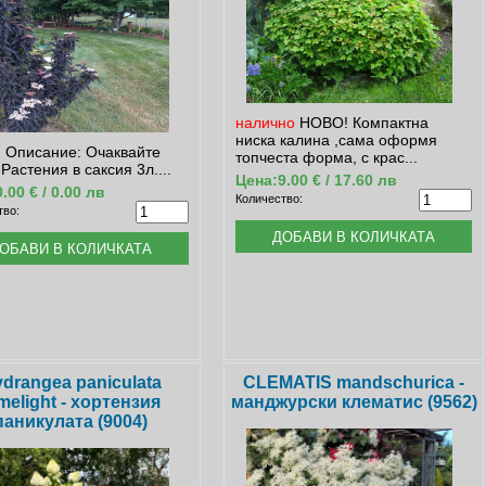
налично
НОВО! Компактна
ниска калина ,сама оформя
 Описание: Очаквайте
топчеста форма, с крас...
 Растения в саксия 3л....
Цена:
9.00 € / 17.60 лв
0.00 € / 0.00 лв
Количество:
тво:
drangea paniculata
CLEMATIS mandschurica -
melight - хортензия
манджурски клематис (9562)
паникулата (9004)