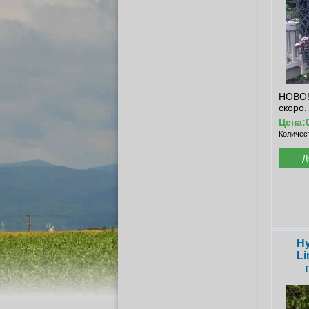
НОВО!
скоро.
Цена:
Количес
Hy
Li