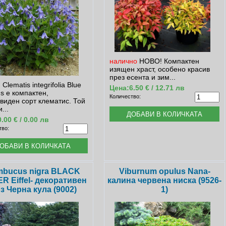
налично
НОВО! Компактен
изящен храст, особено красив
през есента и зим...
Clematis integrifolia Blue
Цена:
6.50 € / 12.71 лв
s е компактен,
Количество:
виден сорт клематис. Той
...
0.00 € / 0.00 лв
тво:
bucus nigra BLACK
Viburnum opulus Nana-
R Eiffel- декоративен
калина червена ниска (9526-
з Черна кула (9002)
1)