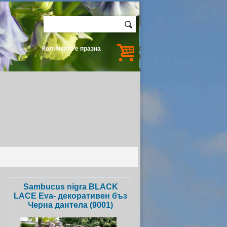
Количката е празна
Sambucus nigra BLACK
LACE Eva- декоративен бъз
Черна дантела (9001)