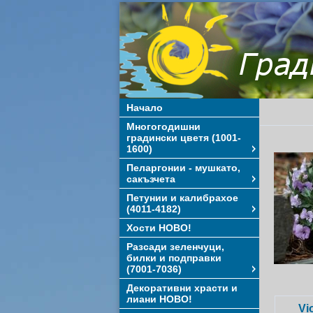
Начало
Многогодишни
градински цветя (1001-
1600)
Пеларгонии - мушкато,
сакъзчета
Петунии и калибрахое
(4011-4182)
Хости НОВО!
Разсади зеленчуци,
билки и подправки
(7001-7036)
Декоративни храсти и
лиани НОВО!
Vi