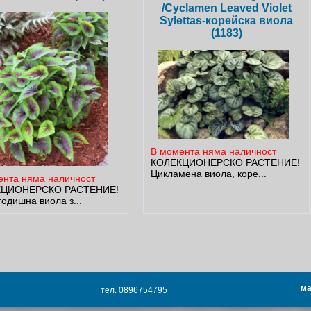
/Cyclamen Leaved Violet
Sylettas-корейска виола
(1183)
В момента няма наличност
КОЛЕКЦИОНЕРСКО РАСТЕНИЕ!
Цикламена виола, коре...
ента няма наличност
КЦИОНЕРСКО РАСТЕНИЕ!
одишна виола з...
ма
тел. 0896754795