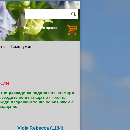
Количката е празна
ola - Теменужки
ИОЛИ
тни разсади се подават от ноември
азсадите се изпращат от края на
 преди изпращането ще се свържем с
пращане.
Viola Rebecca (1184)