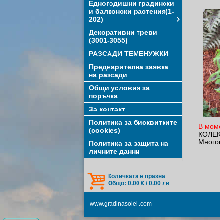
Едногодишни градински
и балконски растения(1-
202)
Декоративни треви
(3001-3055)
РАЗСАДИ ТЕМЕНУЖКИ
Предварителна заявка
на разсади
Общи условия за
поръчка
За контакт
Политика за бисквитките
В мом
(cookies)
КОЛЕ
Многог
Политика за защита на
личните данни
Количката е празна
Общо: 0.00 € / 0.00 лв
www.gradinasoleil.com