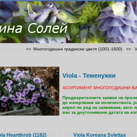
>> Многогодишни градински цветя (1001-1600) >> Vi
Viola - Теменужки
АСОРТИМЕНТ МНОГОГОДИШНИ В
Предварителните заявки на проле
до изчерпване на количествата, р
април по ред на заявяване, като
вас за доуточняване датата на из
ola Heartthrob (1182)
Viola Koreana Sylettas