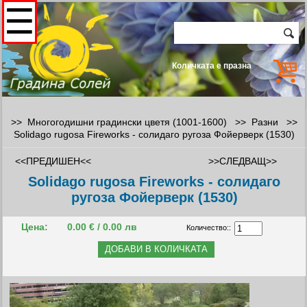
☰
Количката е празна
>> Многогодишни градински цветя (1001-1600) >>
Разни
>>
Solidago rugosa Fireworks - солидаго ругоза Фойерверк (1530)
<<ПРЕДИШЕН<<
>>СЛЕДВАЩ>>
Solidago rugosa Fireworks - солидаго
ругоза Фойерверк (1530)
Цена:
0.00 € / 0.00 лв
Количество::