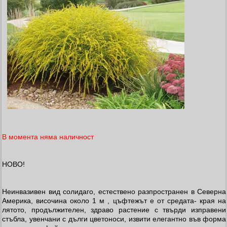
В момента няма наличност
НОВО!
Неинвазивен вид солидаго, естествено разпространен в Северна
Америка, височина около 1 м , цъфтежът е от средата- края на
лятото, продължителен, здраво растение с твърди изправени
стъбла, увенчани с дълги цветоноси, извити елегантно във форма