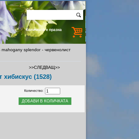
Количката е празна
s mahogany splendor - червенолист
>>СЛЕДВАЩ>>
 хибискус (1528)
Количество: