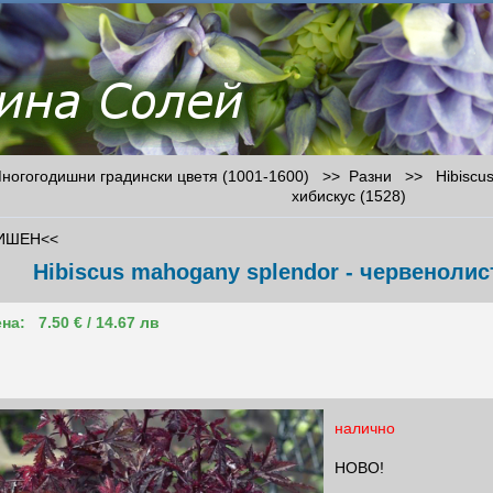
огогодишни градински цветя (1001-1600) >>
Разни
>>
Hibiscu
хибискус (1528)
ИШЕН<<
Hibiscus mahogany splendor - червенолист
на:
7.50 € / 14.67 лв
налично
НОВО!