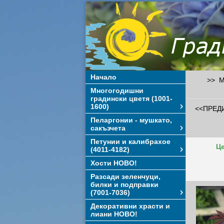
Начало
>> Мн
Многогодишни
градински цветя (1001-
1600)
<<ПРЕД
Пеларгонии - мушкато,
сакъзчета
Петунии и калибрахое
Це
(4011-4182)
Хости НОВО!
Разсади зеленчуци,
билки и подправки
(7001-7036)
Декоративни храсти и
лиани НОВО!