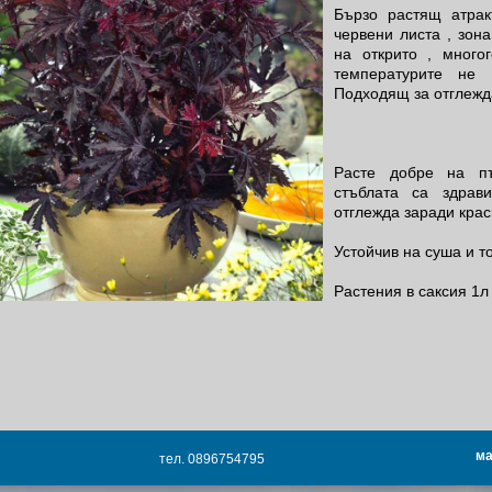
Бързо растящ атрак
червени листа , зона
на открито , много
температурите не 
Подходящ за отглежда
Расте добре на пъ
стъблата са здрав
отглежда заради крас
Устойчив на суша и т
Растения в саксия 1л
ма
тел. 0896754795