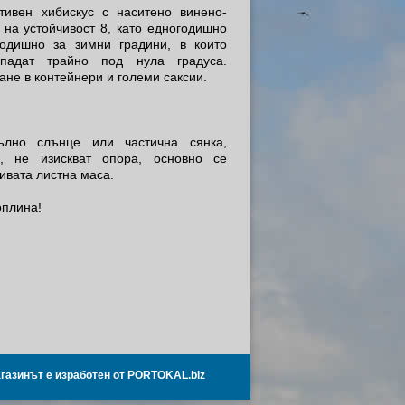
тивен хибискус с наситено винено-
 на устойчивост 8, като едногодишно
годишно за зимни градини, в които
падат трайно под нула градуса.
не в контейнери и големи саксии.
лно слънце или частична сянка,
и, не изискват опора, основно се
ивата листна маса.
оплина!
газинът е изработен от PORTOKAL.biz