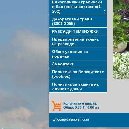
Едногодишни градински
и балконски растения(1-
202)
Декоративни треви
(3001-3055)
РАЗСАДИ ТЕМЕНУЖКИ
Предварителна заявка
на разсади
Общи условия за
поръчка
За контакт
Политика за бисквитките
(cookies)
Политика за защита на
личните данни
Количката е празна
Общо: 0.00 € / 0.00 лв
www.gradinasoleil.com