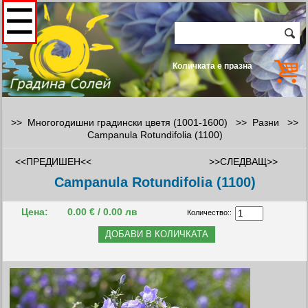
☰
Количката е празна
>> Многогодишни градински цветя (1001-1600) >>
Разни
>>
Campanula Rotundifolia (1100)
<<ПРЕДИШЕН<<
>>СЛЕДВАЩ>>
Campanula Rotundifolia (1100)
Цена:
0.00 € / 0.00 лв
Количество::