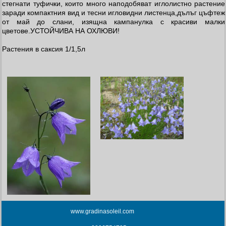
стегнати туфички, които много наподобяват иглолистно растение
заради компактния вид и тесни игловидни листенца,дълъг цъфтеж
от май до слани, изящна кампанулка с красиви малки
цветове.УСТОЙЧИВА НА ОХЛЮВИ!
Растения в саксия 1/1,5л
www.gradinasoleil.com