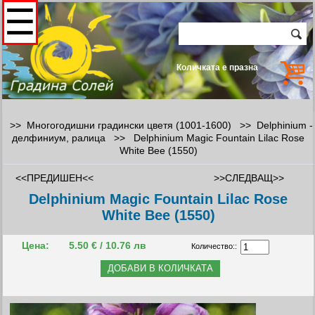
☰
Количката е празна
>> Многогодишни градински цветя (1001-1600) >>
Delphinium -
делфиниум, ралица
>>
Delphinium Magic Fountain Lilac Rose
White Bee (1550)
<<ПРЕДИШЕН<<
>>СЛЕДВАЩ>>
Delphinium Magic Fountain Lilac Rose
White Bee (1550)
Цена:
5.50 € / 10.76 лв
Количество::