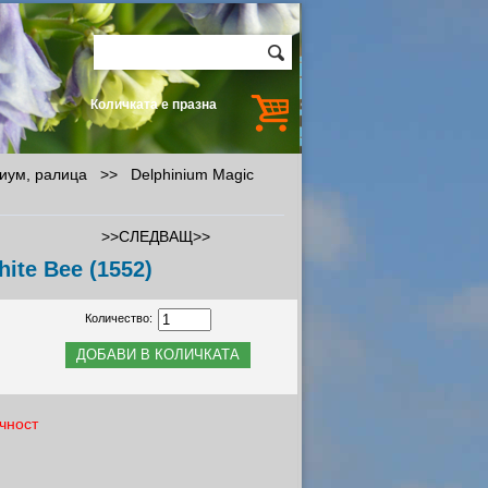
Количката е празна
ниум, ралица
>>
Delphinium Magic
>>СЛЕДВАЩ>>
ite Bee (1552)
Количество:
чност