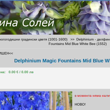
гогодишни градински цветя (1001-1600) >>
Delphinium - делфи
Fountains Mid Blue White Bee (1552)
ИШЕН<<
Delphinium Magic Fountains Mid Blue Wh
на:
0.00 € / 0.00 лв
в момента няма нали
НОВО!