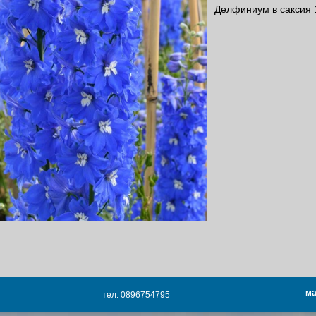
Делфиниум в саксия 
ма
тел. 0896754795