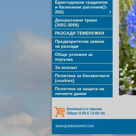
Едногодишни градински
и балконски растения(1-
202)
Декоративни треви
(3001-3055)
РАЗСАДИ ТЕМЕНУЖКИ
Предварителна заявка
на разсади
Общи условия за
поръчка
За контакт
Политика за бисквитките
(cookies)
Политика за защита на
личните данни
Количката е празна
Общо: 0.00 € / 0.00 лв
www.gradinasoleil.com