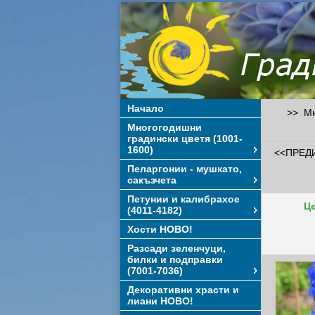
Начало
>> Мно
Многогодишни
градински цветя (1001-
1600)
<<ПРЕД
Пеларгонии - мушкато,
сакъзчета
Петунии и калибрахое
Це
(4011-4182)
Хости НОВО!
Разсади зеленчуци,
билки и подправки
(7001-7036)
Декоративни храсти и
лиани НОВО!