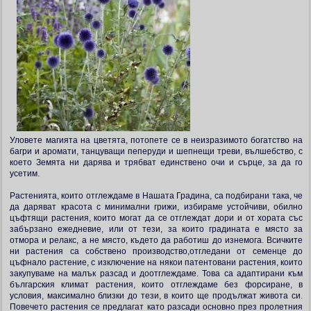
Уловете магията на цветята, потопете се в неизразимото богатство на
багри и аромати, танцуващи пеперуди и шепнещи треви, вълшебство, с
което Земята ни дарява и трябват единствено очи и сърце, за да го
усетим.
Растенията, които отглеждаме в Нашата Градина, са подбирани така, че
да даряват красота с минимални грижи, избираме устойчиви, обилно
цъфтящи растения, които могат да се отглеждат дори и от хората със
забързано ежедневие, или от тези, за които градината е място за
отмора и релакс, а не място, където да работиш до изнемога. Всичките
ни растения са собствено производство,отгледани от семенце до
цъфнало растение, с изключение на някои патентовани растения, които
закупуваме на малък разсад и доотглеждаме. Това са адаптирани към
българския климат растения, които отглеждаме без форсиране, в
условия, максимално близки до тези, в които ще продължат живота си.
Повечето растения се предлагат като разсади основно през пролетния