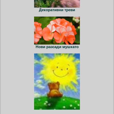
Декоративни треви
Нови разсади мушкато