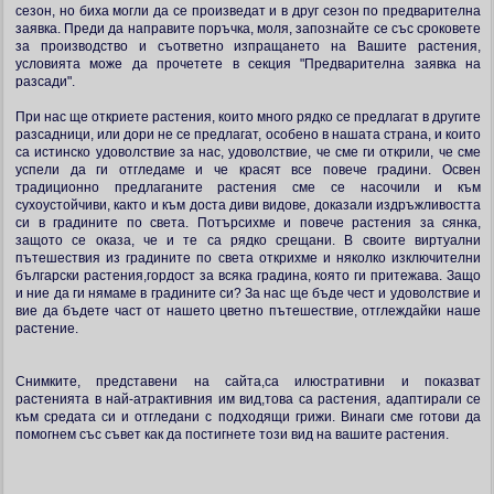
сезон, но биха могли да се произведат и в друг сезон по предварителна
заявка. Преди да направите поръчка, моля, запознайте се със сроковете
за производство и съответно изпращането на Вашите растения,
условията може да прочетете в секция "Предварителна заявка на
разсади".
При нас ще откриете растения, които много рядко се предлагат в другите
разсадници, или дори не се предлагат, особено в нашата страна, и които
са истинско удоволствие за нас, удоволствие, че сме ги открили, че сме
успели да ги отгледаме и че красят все повече градини. Освен
традиционно предлаганите растения сме се насочили и към
сухоустойчиви, както и към доста диви видове, доказали издръжливостта
си в градините по света. Потърсихме и повече растения за сянка,
защото се оказа, че и те са рядко срещани. В своите виртуални
пътешествия из градините по света открихме и няколко изключителни
български растения,гордост за всяка градина, която ги притежава. Защо
и ние да ги нямаме в градините си? За нас ще бъде чест и удоволствие и
вие да бъдете част от нашето цветно пътешествие, отглеждайки наше
растение.
Снимките, представени на сайта,са илюстративни и показват
растенията в най-атрактивния им вид,това са растения, адаптирали се
към средата си и отгледани с подходящи грижи. Винаги сме готови да
помогнем със съвет как да постигнете този вид на вашите растения.