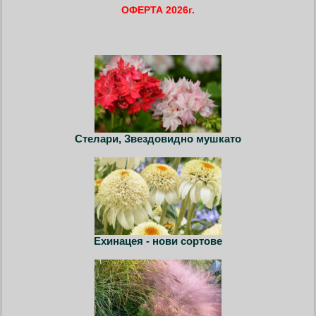
ОФЕРТА 2026г.
Стелари, Звездовидно мушкато
Ехинацея - нови сортове